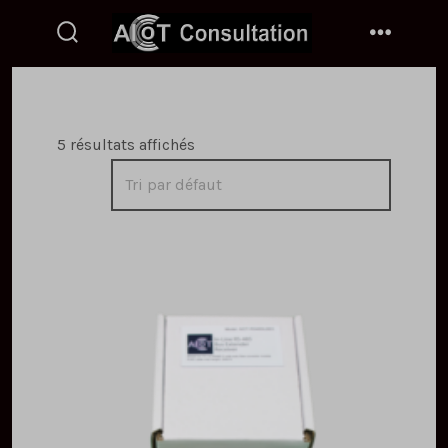
Skip
to
search
menu
toggle
content
5 résultats affichés